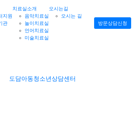
치료실소개
오시는길
처지원
음악치료실
오시는 길
기관
놀이치료실
방문상담신청
언어치료실
미술치료실
도담아동청소년상담센터